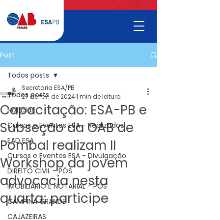
Post
Todos posts
Secretaria ESA/PB
Todos posts
27 de fev. de 2024
1 min de leitura
Capacitação: ESA-PB e
Noticías
Subseção da OAB de
Cursos e Eventos ESA - Realizados
EAD ESA
Pombal realizam II
Cursos e Eventos ESA - Divulgação
Workshop da jovem
DIREITO CIVIL - PÓS
advocacia nesta
IMOBILIÁRIO E NOTARIAL - PÓS
quarta; participe
CAMPINA GRANDE
CAJAZEIRAS