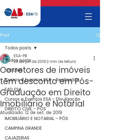
Post
Todos posts
ESA-PB
Todos posts
20 de jul. de 2019
2 min de leitura
Corretores de imóveis
Noticías
têm desconto em Pós-
Cursos e Eventos ESA - Realizados
EAD ESA
Graduação em Direito
Cursos e Eventos ESA - Divulgação
Imobiliário e Notarial
DIREITO CIVIL - PÓS
Atualizado:
12 de set. de 2019
IMOBILIÁRIO E NOTARIAL - PÓS
CAMPINA GRANDE
CAJAZEIRAS