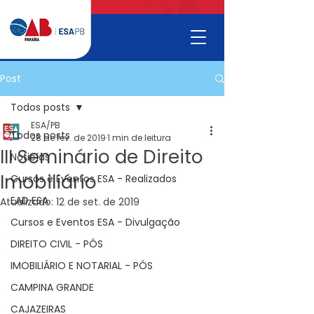
Post
Todos posts
ESA/PB
Todos posts
28 de fev. de 2019
1 min de leitura
III Seminário de Direito
Noticías
Imobiliário
Cursos e Eventos ESA - Realizados
EAD ESA
Atualizado:
12 de set. de 2019
Cursos e Eventos ESA - Divulgação
DIREITO CIVIL - PÓS
IMOBILIÁRIO E NOTARIAL - PÓS
CAMPINA GRANDE
CAJAZEIRAS