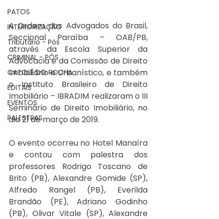
PATOS
A Ordem dos Advogados do Brasil, 
INTERIORIZAÇÃO
Seccional Paraíba – OAB/PB, 
Tributário - Pós
através da Escola Superior da 
CRIMINAL - PÓS
Advocacia e da Comissão de Direito 
Imobiliário e Urbanístico, e também 
CATOLÉ DO ROCHA
o Instituto Brasileiro de Direito 
EDITAIS
Imobiliário – IBRADIM realizaram o III 
EVENTOS
Seminário de Direito Imobiliário, no 
PALESTRAS
dia 21 de março de 2019.
O evento ocorreu no Hotel Manaíra 
e contou com palestra dos 
professores Rodrigo Toscano de 
Brito (PB), Alexandre Gomide (SP), 
Alfredo Rangel (PB), Everilda 
Brandão (PE), Adriano Godinho 
(PB), Olivar Vitale (SP), Alexandre 