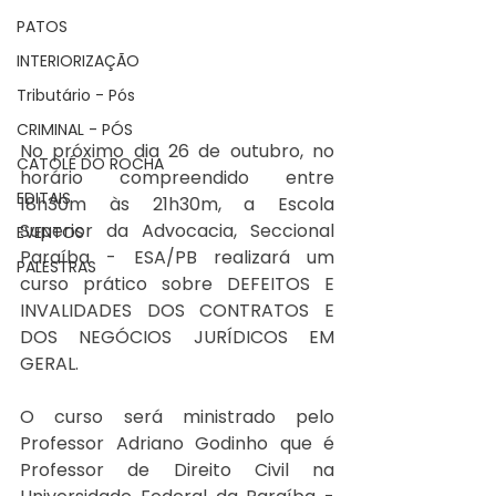
PATOS
INTERIORIZAÇÃO
Tributário - Pós
CRIMINAL - PÓS
No próximo dia 26 de outubro, no 
CATOLÉ DO ROCHA
horário compreendido entre 
EDITAIS
18h30m às 21h30m, a Escola 
Superior da Advocacia, Seccional 
EVENTOS
Paraíba - ESA/PB realizará um 
PALESTRAS
curso prático sobre DEFEITOS E 
INVALIDADES DOS CONTRATOS E 
DOS NEGÓCIOS JURÍDICOS EM 
GERAL.
O curso será ministrado pelo 
Professor Adriano Godinho que é 
Professor de Direito Civil na 