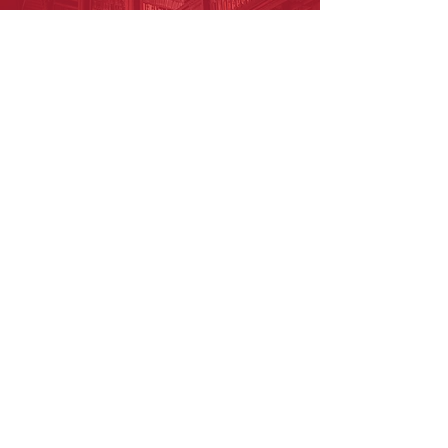
Para maiores informações,
entre em contato
conosco
clicando aqui!
ESA-PB
INSTITUCIONAL
DIRETORIA
FALE COM O DIRETOR
ACESSO EAD
PÓS-GRADUAÇÕES
ADVOCACIA CRIMINAL
ADVOCACIA CÍVEL
PREVIDENCIÁRIO