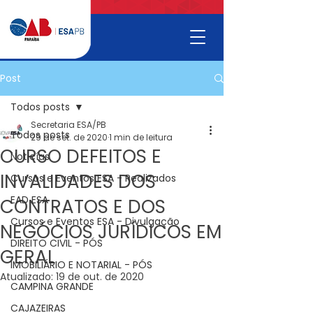
Post
Todos posts
Secretaria ESA/PB
Todos posts
29 de set. de 2020
1 min de leitura
CURSO DEFEITOS E
Noticías
INVALIDADES DOS
Cursos e Eventos ESA - Realizados
EAD ESA
CONTRATOS E DOS
Cursos e Eventos ESA - Divulgação
NEGÓCIOS JURÍDICOS EM
DIREITO CIVIL - PÓS
GERAL
IMOBILIÁRIO E NOTARIAL - PÓS
Atualizado:
19 de out. de 2020
CAMPINA GRANDE
CAJAZEIRAS