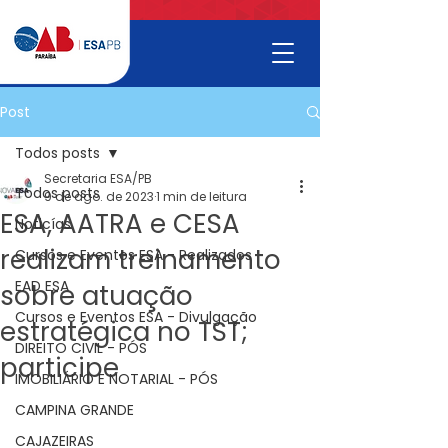
Post
Todos posts
Secretaria ESA/PB
Todos posts
9 de ago. de 2023
1 min de leitura
ESA, AATRA e CESA
Noticías
realizam treinamento
Cursos e Eventos ESA - Realizados
EAD ESA
sobre atuação
Cursos e Eventos ESA - Divulgação
estratégica no TST;
DIREITO CIVIL - PÓS
participe
IMOBILIÁRIO E NOTARIAL - PÓS
CAMPINA GRANDE
CAJAZEIRAS