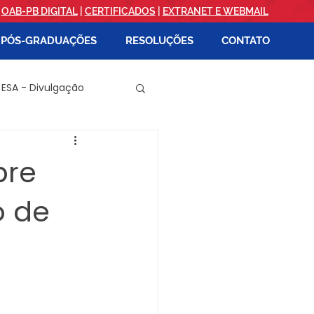
|
OAB-PB DIGITAL
|
CERTIFICADOS
|
EXTRANET
E
WEBMAIL
PÓS-GRADUAÇÕES
RESOLUÇÕES
CONTATO
 ESA - Divulgação
PATOS
bre
o de
EVENTOS