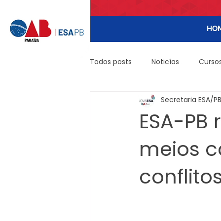
HO
Todos posts
Noticías
Cursos
Secretaria ESA/P
DIREITO CIVIL - PÓS
IMOBILI
ESA-PB r
meios c
INTERIORIZAÇÃO
Tributário 
conflito
PALESTRAS