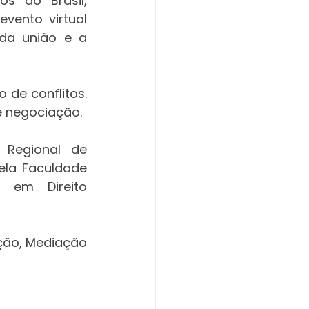
 do Brasil, 
vento virtual 
da união e a 
de conflitos. 
e negociação.
Regional de 
ela Faculdade 
a em Direito 
ção, Mediação 