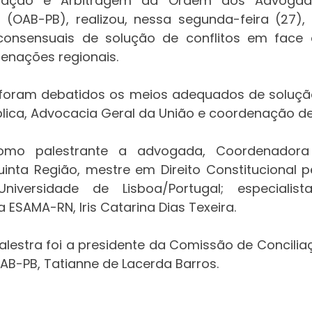
diação e Arbitragem da Ordem dos Advogados
 (OAB-PB), realizou, nessa segunda-feira (27), e
onsensuais de solução de conflitos em face 
enações regionais. 
foram debatidos os meios adequados de solução 
lica, Advocacia Geral da União e coordenação d
mo palestrante a advogada, Coordenadora 
nta Região, mestre em Direito Constitucional p
niversidade de Lisboa/Portugal; especialist
a ESAMA-RN, Iris Catarina Dias Texeira. 
lestra foi a presidente da Comissão de Concilia
AB-PB, Tatianne de Lacerda Barros. 