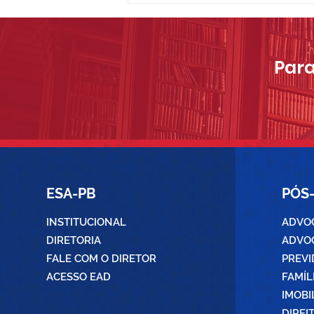
E PARTILHA DE BENS NA
PRÁTICA
Para
ESA-PB
PÓS
INSTITUCIONAL
ADVOC
DIRETORIA
ADVOC
FALE COM O DIRETOR
PREVI
ACESSO EAD
FAMÍL
IMOBI
DIREI