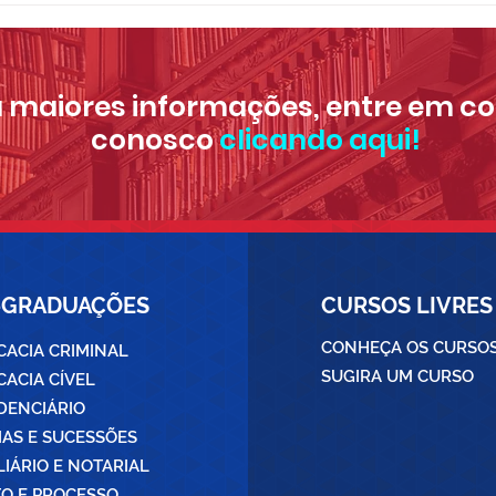
avaliadas e aprovadas
da 
para cursar, no sistema
Dire
de bolsas, a Pós
part
 maiores informações, entre em c
Graduação em Direito
conosco
clicando aqui!
Previdenciário da ESA/PB
2024/2025
-GRADUAÇÕES
CURSOS
LIVRES
CONHEÇA OS CURSO
ACIA CRIMINAL
SUGIRA UM CURSO
ACIA CÍVEL
DENCIÁRIO
IAS E SUCESSÕES
LIÁRIO E NOTARIAL
TO E PROCESSO