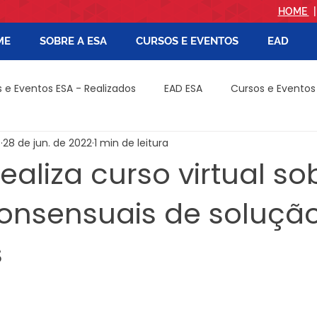
HOME
ME
SOBRE A ESA
CURSOS E EVENTOS
EAD
 e Eventos ESA - Realizados
EAD ESA
Cursos e Eventos
B
28 de jun. de 2022
1 min de leitura
ÁRIO E NOTARIAL - PÓS
CAMPINA GRANDE
CAJAZEIRAS
ealiza curso virtual so
onsensuais de soluçã
- Pós
CRIMINAL - PÓS
CATOLÉ DO ROCHA
EDITAIS
s