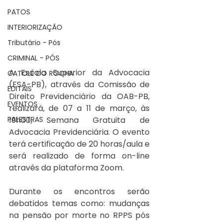
PATOS
INTERIORIZAÇÃO
Tributário - Pós
CRIMINAL - PÓS
A Escola Superior da Advocacia 
CATOLÉ DO ROCHA
(ESA-PB), através da Comissão de 
EDITAIS
Direito Previdenciário da OAB-PB, 
EVENTOS
realizará, de 07 a 11 de março, às 
19h00, Semana Gratuita de 
PALESTRAS
Advocacia Previdenciária. O evento 
terá certificação de 20 horas/aula e 
será realizado de forma on-line 
através da plataforma Zoom. 
Durante os encontros serão 
debatidos temas como: mudanças 
na pensão por morte no RPPS pós 