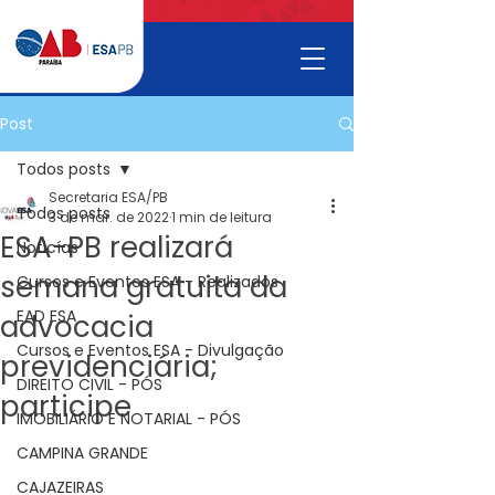
Post
Todos posts
Secretaria ESA/PB
Todos posts
3 de mar. de 2022
1 min de leitura
ESA-PB realizará
Noticías
semana gratuita da
Cursos e Eventos ESA - Realizados
EAD ESA
advocacia
Cursos e Eventos ESA - Divulgação
previdenciária;
DIREITO CIVIL - PÓS
participe
IMOBILIÁRIO E NOTARIAL - PÓS
CAMPINA GRANDE
CAJAZEIRAS