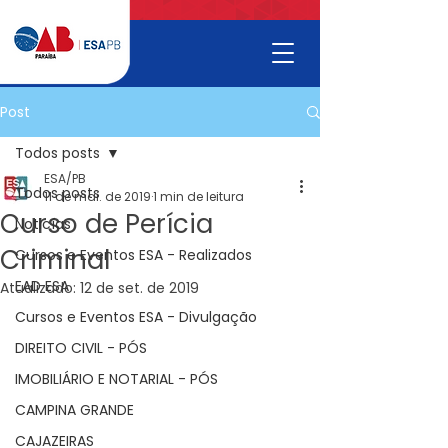
Post
Todos posts
ESA/PB
Todos posts
11 de mai. de 2019
1 min de leitura
Curso de Perícia
Noticías
Criminal
Cursos e Eventos ESA - Realizados
EAD ESA
Atualizado:
12 de set. de 2019
Cursos e Eventos ESA - Divulgação
DIREITO CIVIL - PÓS
IMOBILIÁRIO E NOTARIAL - PÓS
CAMPINA GRANDE
CAJAZEIRAS