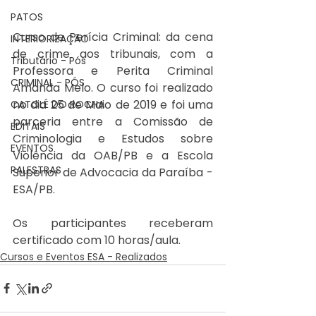
PATOS
Curso de Perícia Criminal: da cena 
INTERIORIZAÇÃO
de crime aos tribunais, com a 
Tributário - Pós
Professora e Perita Criminal 
CRIMINAL - PÓS
Amanda Melo. O curso foi realizado 
no dia 25 de Maio de 2019 e foi uma 
CATOLÉ DO ROCHA
parceria entre a Comissão de 
EDITAIS
Criminologia e Estudos sobre 
EVENTOS
Violência da OAB/PB e a Escola 
PALESTRAS
Superior de Advocacia da Paraíba - 
ESA/PB. 
Os participantes receberam 
certificado com 10 horas/aula. 
Cursos e Eventos ESA - Realizados