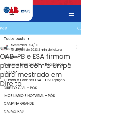
Post
Todos posts
Secretaria ESA/PB
Todos posts
13 de jun. de 2023
2 min de leitura
OAB-PB e ESA firmam
Noticías
parceria com o Unipê
Cursos e Eventos ESA - Realizados
EAD ESA
para mestrado em
Cursos e Eventos ESA - Divulgação
Direito
DIREITO CIVIL - PÓS
IMOBILIÁRIO E NOTARIAL - PÓS
CAMPINA GRANDE
CAJAZEIRAS