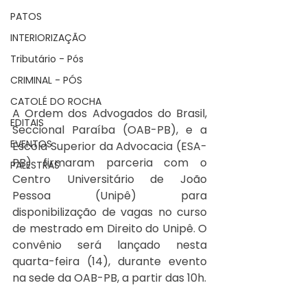
PATOS
INTERIORIZAÇÃO
Tributário - Pós
CRIMINAL - PÓS
CATOLÉ DO ROCHA
A Ordem dos Advogados do Brasil, 
EDITAIS
Seccional Paraíba (OAB-PB), e a 
EVENTOS
Escola Superior da Advocacia (ESA-
PB) firmaram parceria com o 
PALESTRAS
Centro Universitário de João 
Pessoa (Unipê) para 
disponibilização de vagas no curso 
de mestrado em Direito do Unipê. O 
convênio será lançado nesta 
quarta-feira (14), durante evento 
na sede da OAB-PB, a partir das 10h. 