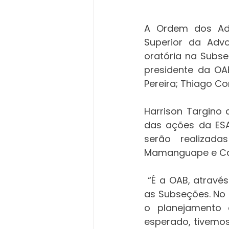
A Ordem dos Adv
Superior da Advo
oratória na Subse
presidente da OAB
Pereira; Thiago Co
Harrison Targino 
das ações da ESA
serão realizad
Mamanguape e Ca
 “É a OAB, através da Escola Superior da Advocacia, realizando ações em todas 
as Subseções. No
o planejamento d
esperado, tivemos