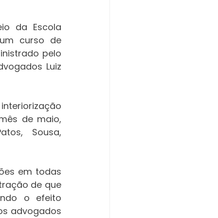
io da Escola 
 um curso de 
nistrado pelo 
dvogados Luiz 
nteriorização 
mês de maio, 
tos, Sousa, 
ração de que 
ndo o efeito 
os advogados 