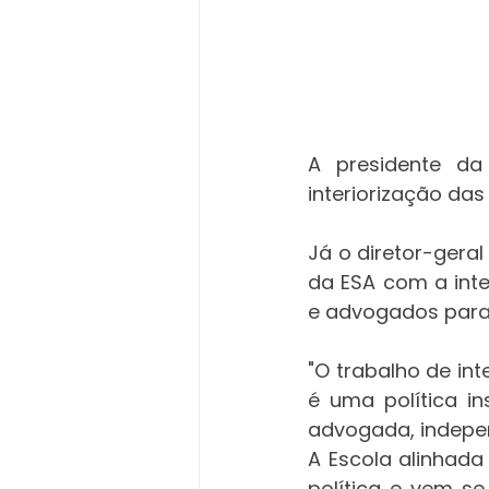
A presidente d
interiorização das
Já o diretor-gera
da ESA com a inte
e advogados para
"O trabalho de in
é uma política i
advogada, indepen
A Escola alinhada
política e vem s