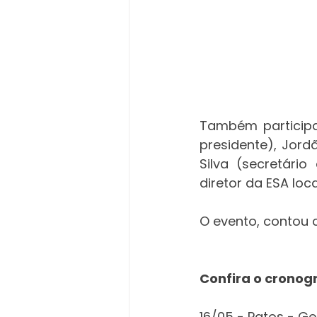
Também participar
presidente), Jord
Silva (secretário
diretor da ESA loc
O evento, contou 
Confira o cronog
16/05 - Patos - Ge