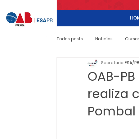
HO
Todos posts
Noticías
Cursos
Secretaria ESA/P
DIREITO CIVIL - PÓS
IMOBILI
OAB-PB i
realiza
INTERIORIZAÇÃO
Tributário 
Pombal
PALESTRAS