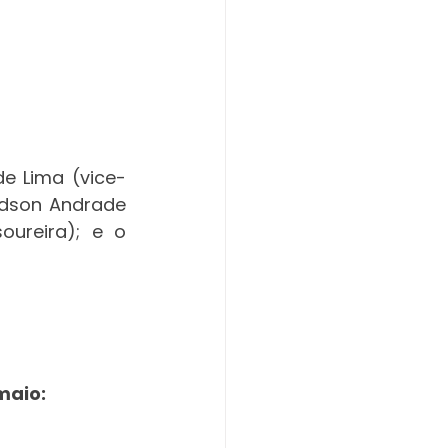
e Lima (vice-
edson Andrade 
oureira); e o 
maio: