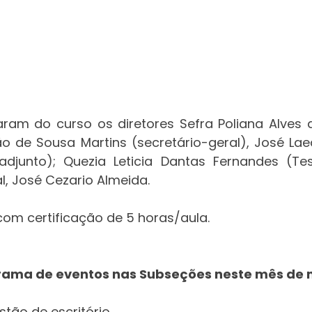
am do curso os diretores Sefra Poliana Alves d
ão de Sousa Martins (secretário-geral), José La
 adjunto); Quezia Leticia Dantas Fernandes (Tes
al, José Cezario Almeida. 
com certificação de 5 horas/aula.
rama de eventos nas Subseções neste mês de 
stão de escritório