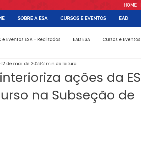
HOME
ME
SOBRE A ESA
CURSOS E EVENTOS
EAD
 e Eventos ESA - Realizados
EAD ESA
Cursos e Eventos
B
12 de mai. de 2023
2 min de leitura
ÁRIO E NOTARIAL - PÓS
CAMPINA GRANDE
CAJAZEIRAS
nterioriza ações da E
 curso na Subseção de
- Pós
CRIMINAL - PÓS
CATOLÉ DO ROCHA
EDITAIS