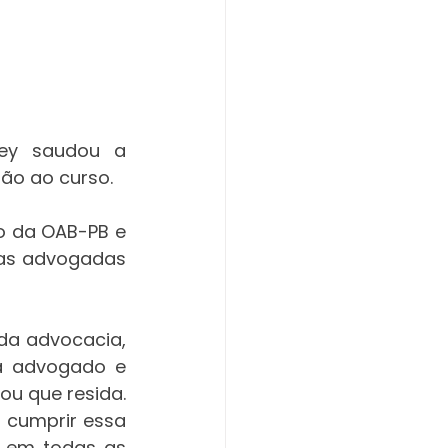
ey saudou a 
são ao curso.
o da OAB-PB e 
as advogadas 
da advocacia, 
a advogado e 
u que resida. 
 cumprir essa 
 em todas as 