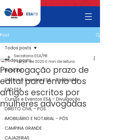
Post
Todos posts
Secretaria ESA/PB
Todos posts
7 de jul. de 2020
0 min de leitura
Prorrogação prazo de
Noticías
edital para envio dos
Cursos e Eventos ESA - Realizados
EAD ESA
artigos escritos por
Cursos e Eventos ESA - Divulgação
mulheres advogadas
DIREITO CIVIL - PÓS
IMOBILIÁRIO E NOTARIAL - PÓS
CAMPINA GRANDE
CAJAZEIRAS