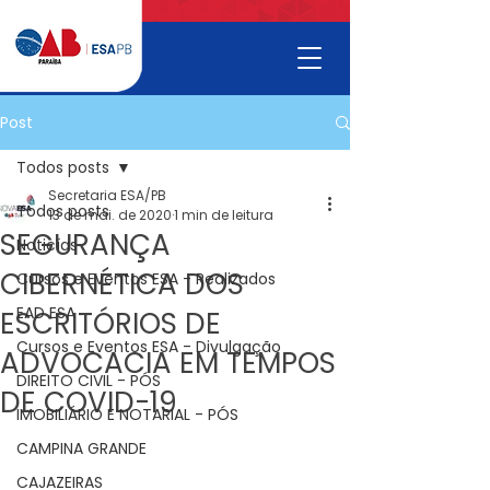
Post
Todos posts
Secretaria ESA/PB
Todos posts
13 de mai. de 2020
1 min de leitura
SEGURANÇA
Noticías
CIBERNÉTICA DOS
Cursos e Eventos ESA - Realizados
EAD ESA
ESCRITÓRIOS DE
Cursos e Eventos ESA - Divulgação
ADVOCACIA EM TEMPOS
DIREITO CIVIL - PÓS
DE COVID-19
IMOBILIÁRIO E NOTARIAL - PÓS
CAMPINA GRANDE
CAJAZEIRAS