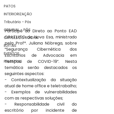
PATOS
INTERIORIZAÇÃO
Tributário - Pós
CRIMINAL - PÓS
Participe do Direto ao Ponto EAD 
GRATUITO da Nova Esa, ministrado 
CATOLÉ DO ROCHA
pela Profª. Juliana Nóbrega, sobre 
EDITAIS
“Segurança Cibernética dos 
EVENTOS
Escritórios de Advocacia em 
Tempos de COVID-19”. Nesta 
PALESTRAS
temática serão destacados os 
seguintes aspectos: 
- Contextualização da situação 
atual de home office e teletrabalho;
- Exemplos de vulnerabilidades 
com as respectivas soluções;
- Responsabilidade civil do 
escritório por incidente de 