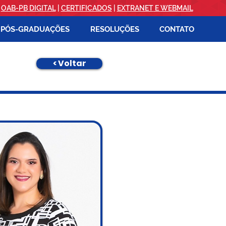
|
OAB-PB DIGITAL
|
CERTIFICADOS
|
EXTRANET
E
WEBMAIL
PÓS-GRADUAÇÕES
RESOLUÇÕES
CONTATO
< Voltar