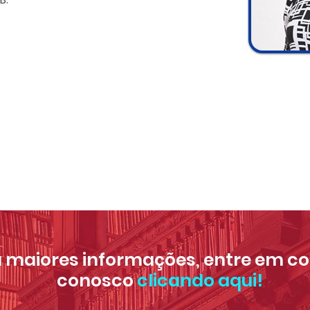
 maiores informações, entre em c
conosco
clicando aqui!