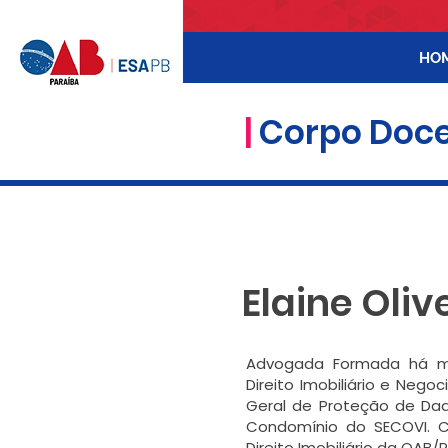
HO
|
Corpo Doc
Elaine Oliv
Advogada Formada há m
Direito Imobiliário e Nego
Geral de Proteção de Dado
Condomínio do SECOVI. 
Direito Imobiliário da OAB/P