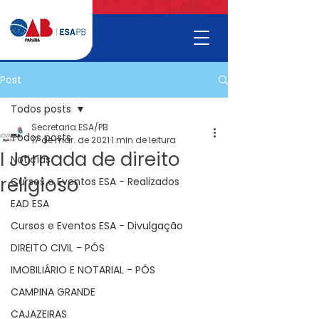
Post
Todos posts
Secretaria ESA/PB
Todos posts
17 de mar. de 2021
1 min de leitura
I Jornada de direito
Noticías
religioso
Cursos e Eventos ESA - Realizados
EAD ESA
Cursos e Eventos ESA - Divulgação
DIREITO CIVIL - PÓS
IMOBILIÁRIO E NOTARIAL - PÓS
CAMPINA GRANDE
CAJAZEIRAS