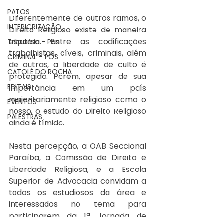
PATOS
Diferentemente de outros ramos, o 
INTERIORIZAÇÃO
Direito Religioso existe de maneira 
esparsa. Entre as codificações 
Tributário - Pós
trabalhistas, cíveis, criminais, além 
CRIMINAL - PÓS
de outras, a liberdade de culto é 
CATOLÉ DO ROCHA
protegida. Porém, apesar de sua 
EDITAIS
importância em um país 
majoritariamente religioso como o 
EVENTOS
nosso, o estudo do Direito Religioso 
PALESTRAS
ainda é tímido.
Nesta percepção, a OAB Seccional 
Paraíba, a Comissão de Direito e 
Liberdade Religiosa, e a Escola 
Superior de Advocacia convidam a 
todos os estudiosos da área e 
interessados no tema para 
participarem da 1ª Jornada de 